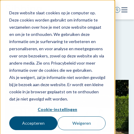
Deze website slaat cookies op je computer op.
Deze cookies worden gebruikt om informatie te
Home
verzamelen over hoe je met onze website omgaat
en om je te onthouden. We gebruiken deze
Nieuws
informatie om je surfervaring te verbeteren en
Nieuws over werken bij
Over ons
personaliseren, en voor analyse en meetgegevens
over onze bezoekers, zowel op deze website als via
Sibbing
Academy
andere media. Zie ons Privacybeleid voor meer
Vacatures
informatie over de cookies die we gebruiken.
Als je weigert, zal je informatie niet worden gevolgd
bij je bezoek aan deze website. Er wordt een kleine
0318 - 544 044
cookie in je browser geplaatst om te onthouden
dat je niet gevolgd wilt worden.
Contact
Cookie-instellingen
Accepteren
Weigeren